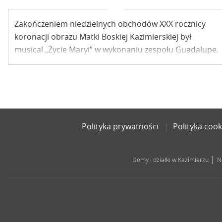
Zakończeniem niedzielnych obchodów XXX rocznicy
koronacji obrazu Matki Boskiej Kazimierskiej był
musical „Życie Maryi” w wykonaniu zespołu Guadalupe.
Spektakl cieszył się wielkim zainteresowaniem i nawet
intensywny deszcz nie był powodem, by z niego
zrezygnować.
Polityka prywatności
Polityka cook
|
Domy i działki w Kazimierzu
N