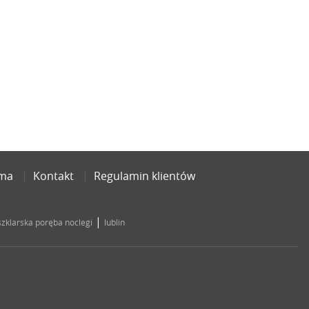
ama
Kontakt
Regulamin klientów
|
szklarska poręba noclegi
lublin