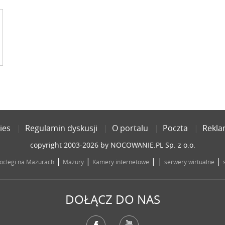
ies
Regulamin dyskusji
O portalu
Poczta
Rekl
copyright 2003-2026 by NOCOWANIE.PL Sp. z o.o.
|
|
| |
|
oclegi na Mazurach
Mazury
Kamery internetowe
serwery wirtualne
DOŁĄCZ DO NAS
Facebook
YouTube