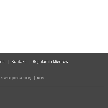
ama
Kontakt
Regulamin klientów
|
szklarska poręba noclegi
lublin