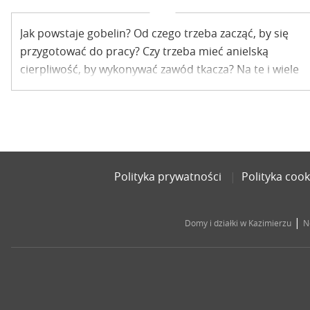
Jak powstaje gobelin? Od czego trzeba zacząć, by się
przygotować do pracy? Czy trzeba mieć anielską
cierpliwość, by wykonywać zawód tkacza? Na te i wiele
innych pytań odpowiadała Lucyna Batko w Muzeum
Nadwiślańskim w Kazimierzu.
Polityka prywatności
Polityka cook
|
Domy i działki w Kazimierzu
N