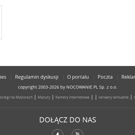
ies
Regulamin dyskusji
O portalu
Poczta
Rekl
copyright 2003-2026 by NOCOWANIE.PL Sp. z o.o.
|
|
| |
|
oclegi na Mazurach
Mazury
Kamery internetowe
serwery wirtualne
DOŁĄCZ DO NAS
Facebook
YouTube