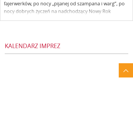
fajerwerków, po nocy „pijanej od szampana i warg”, po
nocy dobrych życzeń na nadchodzący Nowy Rok
przyszedł czas na ciszę Fary, którą wypełniła odmienna
od sylwestrowej muzyka. To był naprawdę dobry
początek Nowego Roku.
KALENDARZ IMPREZ