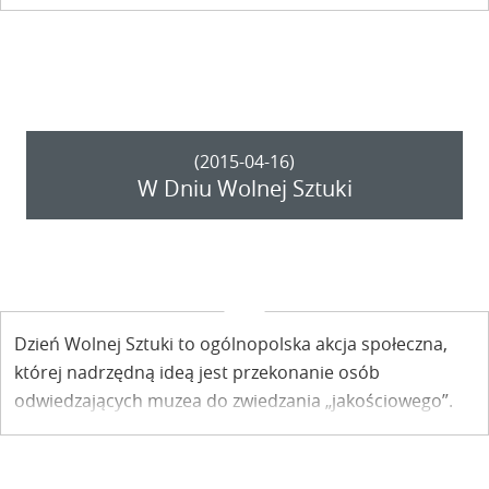
(2015-04-16)
W Dniu Wolnej Sztuki
Dzień Wolnej Sztuki to ogólnopolska akcja społeczna,
której nadrzędną ideą jest przekonanie osób
odwiedzających muzea do zwiedzania „jakościowego”.
Na czym ono polega? Dowiedzieć możemy się już w
najbliższą sobotę 18 kwietnia.