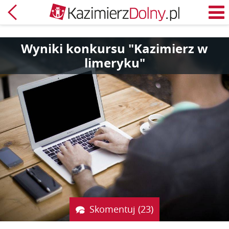
Powrót
M
Wyniki konkursu "Kazimierz w
limeryku"
Skomentuj (23)