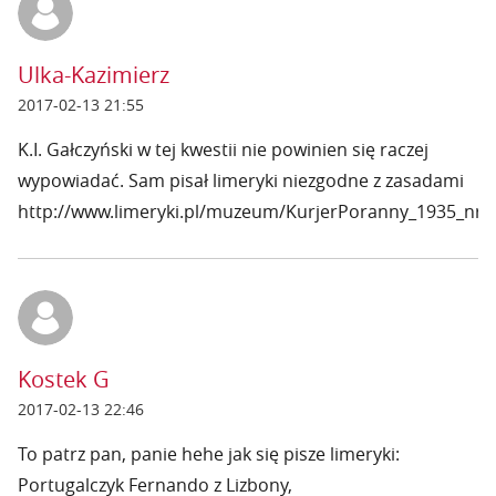
Ulka-Kazimierz
2017-02-13 21:55
K.I. Gałczyński w tej kwestii nie powinien się raczej
wypowiadać. Sam pisał limeryki niezgodne z zasadami
http://www.limeryki.pl/muzeum/KurjerPoranny_1935_nr_8
Kostek G
2017-02-13 22:46
To patrz pan, panie hehe jak się pisze limeryki:
Portugalczyk Fernando z Lizbony,