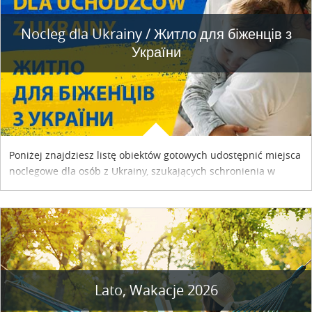
Nocleg dla Ukrainy / Житло для бiженцiв з
України
Poniżej znajdziesz listę obiektów gotowych udostępnić miejsca
noclegowe dla osób z Ukrainy, szukających schronienia w
naszym kraju. Skontaktuj się z właścicielem obiektu i uzgodnij
szczegóły....
Lato, Wakacje 2026