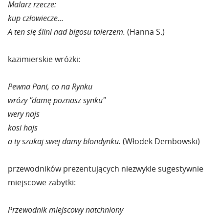
Malarz rzecze:
kup człowiecze…
A ten się ślini nad bigosu talerzem.
(Hanna S.)
kazimierskie wróżki:
Pewna Pani, co na Rynku
wróży "damę poznasz synku"
wery najs
kosi hajs
a ty szukaj swej damy blondynku.
(Włodek Dembowski)
przewodników prezentujących niezwykle sugestywnie
miejscowe zabytki:
Przewodnik miejscowy natchniony