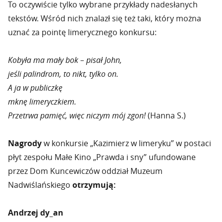
To oczywiście tylko wybrane przykłady nadesłanych
tekstów. Wśród nich znalazł się też taki, który można
uznać za pointę limerycznego konkursu:
Kobyła ma mały bok – pisał John,
jeśli palindrom, to nikt, tylko on.
A ja w publiczkę
mknę limeryczkiem.
Przetrwa pamięć, więc niczym mój zgon!
(Hanna S.)
Nagrody
w konkursie „Kazimierz w limeryku” w postaci
płyt zespołu Małe Kino „Prawda i sny” ufundowane
przez Dom Kuncewiczów oddział Muzeum
Nadwiślańskiego
otrzymują:
Andrzej dy_an