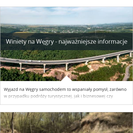
Winiety na Węgry - najważniejsze informacje
Wyjazd na Węgry samochodem to wspaniały pomysł, zarówno
w przypadku podróży turystycznej, jak i biznesowej czy
służbowej. Pamiętać tylko trzeba o wykupieniu winiety, co
można szybko i sprawnie zrobić online. Materiał powstał dzięki
współpracy reklamowej z Hungary Vignette.