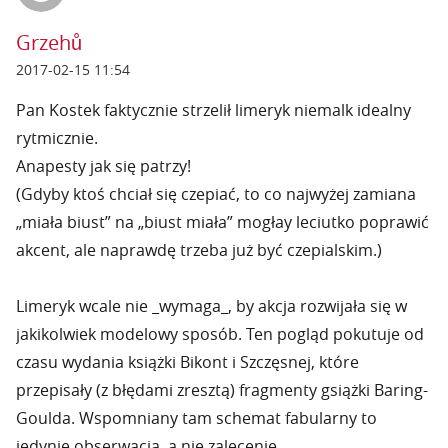
Grzehů
2017-02-15 11:54
Pan Kostek faktycznie strzelił limeryk niemalk idealny
rytmicznie.
Anapesty jak się patrzy!
(Gdyby ktoś chciał się czepiać, to co najwyżej zamiana
„miała biust” na „biust miała” mogłay leciutko poprawić
akcent, ale naprawdę trzeba już być czepialskim.)
Limeryk wcale nie _wymaga_, by akcja rozwijała się w
jakikolwiek modelowy sposób. Ten pogląd pokutuje od
czasu wydania książki Bikont i Szczęsnej, które
przepisały (z błędami zresztą) fragmenty gsiążki Baring-
Goulda. Wspomniany tam schemat fabularny to
jedynie obserwacja, a nie zalecenie.