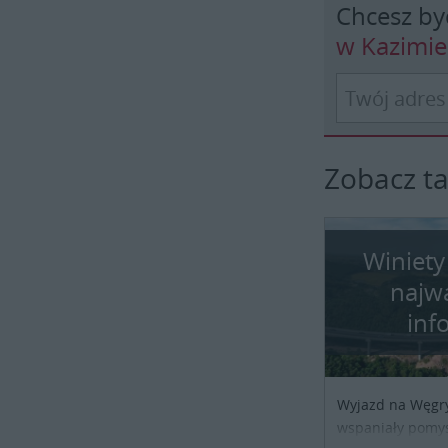
Chcesz by
w Kazimi
Zobacz t
Winiety
najw
inf
Wyjazd na Węgr
wspaniały pomys