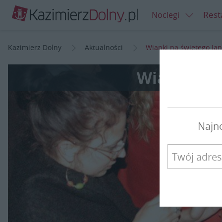
Rest
Noclegi
Kazimierz Dolny
Aktualności
Wianki na świętego Ja
Wianki na 
Najn