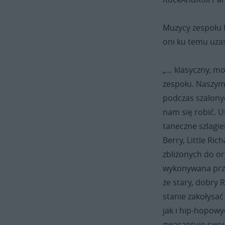
maja Śledziłam wiadomości o tej
imprezie, a potem nie było mnie już
Muzycy zespołu B
w kraju. Baaardzo żałuję, bo z
oni ku temu uza
pewnością zarezerwowałabym
miejsca na ten rejs.
Pozdrawiam wszystkich
„… klasyczny, mo
organizatorów i życzę udanej
zespołu. Naszym
zabawy!
podczas szalony
nam się robić. U
taneczne szlagier
Berry, Little Ric
zbliżonych do or
wykonywana prze
że stary, dobry 
stanie zakołysa
jak i hip-hopowy
gwarantuje swoj