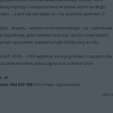
danej imprezy i niezapomniane wrażenia, które na długo
ci … a jeśli tak się dzieje, to i my jesteśmy spełnieni ;)”
ybór zespołu wokalno-instrumentalnego na sobótkow
t przypadkowy, gdyż zabawa taneczna, oprócz towarzyskich
ietnym sposobem spędzenia najkrótszej nocy w roku.
inach 20.00 – 2.00) wypełnią: kolacja grillowa z napojami dla
szczanie wianków, pokaz ognia oraz szalone tańce.
,- zł
tów: 604 433 508
Ilość miejsc ograniczona.
2009-0