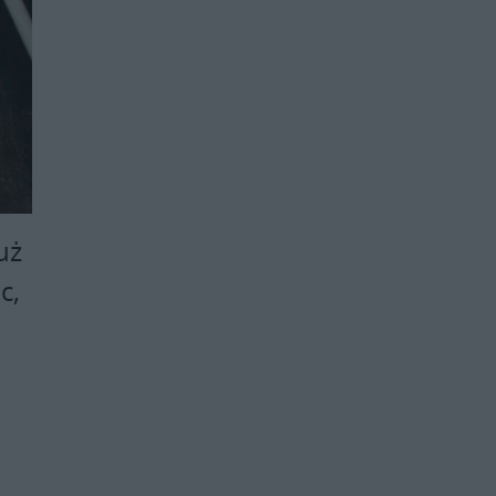
uż
c,