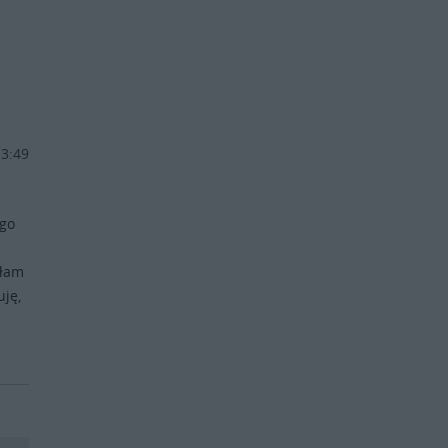
13:49
ego
iłam
uję,