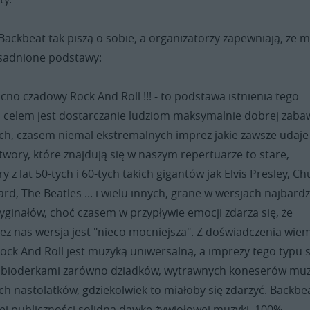
ackbeat tak piszą o sobie, a organizatorzy zapewniają, że m
sadnione podstawy:
cno czadowy Rock And Roll !!! - to podstawa istnienia tego
 celem jest dostarczanie ludziom maksymalnie dobrej zaba
ch, czasem niemal ekstremalnych imprez jakie zawsze udaje
twory, które znajdują się w naszym repertuarze to stare,
y z lat 50-tych i 60-tych takich gigantów jak Elvis Presley, Ch
hard, The Beatles ... i wielu innych, grane w wersjach najbardz
yginałów, choć czasem w przypływie emocji zdarza się, że
z nas wersja jest "nieco mocniejsza". Z doświadczenia wiem
Rock And Roll jest muzyką uniwersalną, a imprezy tego typu 
ć bioderkami zarówno dziadków, wytrawnych koneserów muz
ch nastolatków, gdziekolwiek to miałoby się zdarzyć. Backbe
ej publiczności solidną dawkę żywiołowej muzyki, 100%