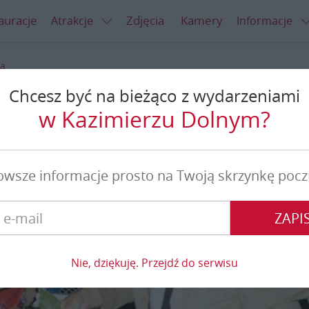
auracje
Zdjęcia
Kamery
Atrakcje
Informacje
na
Chcesz być na bieżąco z wydarzeniami
świętego Jana
w Kazimierzu Dolnym?
owsze informacje prosto na Twoją skrzynkę pocz
ZAPIS
Nie, dziękuję. Przejdź do serwisu