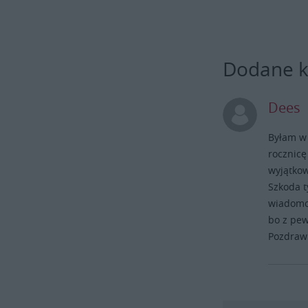
Dodane 
Dees
Byłam w
rocznicę
wyjątko
Szkoda t
wiadomoś
bo z pew
Pozdrawi