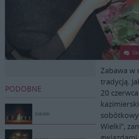
Sk
Zabawa w n
tradycją. J
PODOBNE
20 czerwca
kazimiersk
sobótkowy 
Sobótki
Wielki”, za
gwiazdami