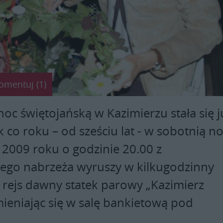
omentuj (1)
oc świętojańską w Kazimierzu stała się j
ak co roku – od sześciu lat - w sobotnią no
 2009 roku o godzinie 20.00 z
iego nabrzeża wyruszy w kilkugodzinny
rejs dawny statek parowy „Kazimierz
mieniając się w salę bankietową pod
.