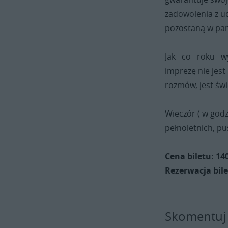
zadowolenia z u
pozostaną w pamię
Jak co roku w
imprezę nie jes
rozmów, jest św
Wieczór ( w godz
pełnoletnich, pu
Cena biletu: 140
Rezerwacja bile
Skomentuj