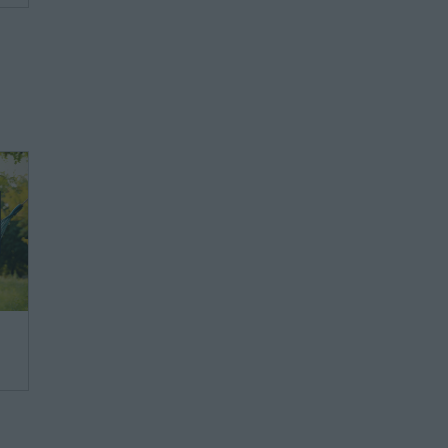
we,
ie
ie