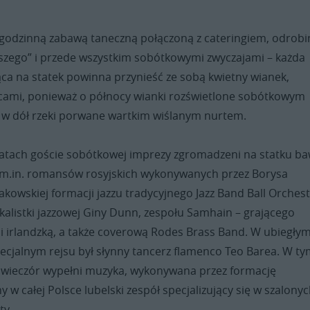
kugodzinną zabawą taneczną połączoną z cateringiem, odrobi
szego” i przede wszystkim sobótkowymi zwyczajami – każda
ca na statek powinna przynieść ze sobą kwietny wianek,
iecami, ponieważ o północy wianki rozświetlone sobótkowym
w dół rzeki porwane wartkim wiślanym nurtem.
atach goście sobótkowej imprezy zgromadzeni na statku baw
 m.in. romansów rosyjskich wykonywanych przez Borysa
kowskiej formacji jazzu tradycyjnego Jazz Band Ball Orchest
kalistki jazzowej Giny Dunn, zespołu Samhain – grającego
 i irlandzką, a także coverową Rodes Brass Band. W ubiegły
ecjalnym rejsu był słynny tancerz flamenco Teo Barea. W t
wieczór wypełni muzyka, wykonywana przez formację
y w całej Polsce lubelski zespół specjalizujący się w szalony
ty.