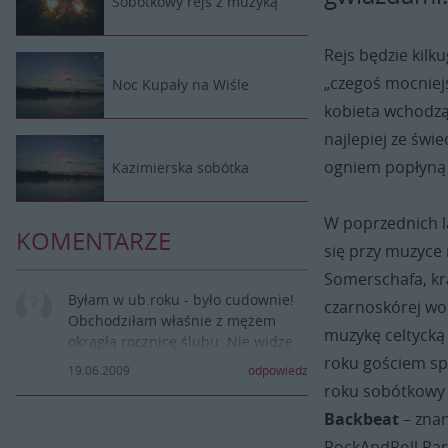
Sobótkowy rejs z muzyką
Rejs będzie kil
„czegoś mocniej
Noc Kupały na Wiśle
kobieta wchodzą
najlepiej ze św
ogniem popłyną 
Kazimierska sobótka
W poprzednich l
KOMENTARZE
się przy muzyce
Somerschafa, kra
Byłam w ub.roku - było cudownie!
czarnoskórej wo
Obchodziłam właśnie z mężem
muzykę celtycką
okrągłą rocznicę ślubu. Nie widzę
roku gościem sp
bardziej atrakcyjnego miejsca na
19.06.2009
odpowiedz
spędzenie takiego wyjątkowego
roku sobótkowy 
dnia!
Backbeat
– znan
Szkoda tylko, ze ta wiadomość
RockAndRoll Par
ukazała się tak późno... Do końca