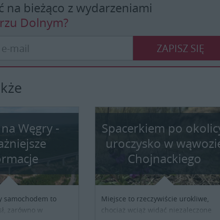
ć na bieżąco z wydarzeniami
erzu Dolnym?
ZAPISZ SIĘ
akże
 na Węgry -
Spacerkiem po okolic
ażniejsze
uroczysko w wąwozi
ormacje
Chojnackiego
y samochodem to
Miejsce to rzeczywiście urokliwe,
ł, zarówno w
chociaż wciąż widać niezaleczone