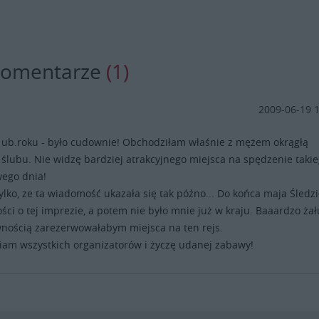
komentarze
(1)
2009-06-19 
 ub.roku - było cudownie! Obchodziłam właśnie z mężem okrągłą
 ślubu. Nie widzę bardziej atrakcyjnego miejsca na spędzenie taki
wego dnia!
ylko, ze ta wiadomość ukazała się tak późno... Do końca maja Śledz
ci o tej imprezie, a potem nie było mnie już w kraju. Baaardzo żał
nością zarezerwowałabym miejsca na ten rejs.
am wszystkich organizatorów i życzę udanej zabawy!