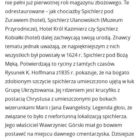
nie pełni już pierwotnej roli magazynu zbożowego. Te
odrestaurowane – jak chociażby Spichlerz pod
Żurawiem (hotel), Spichlerz Ulanowskich (Muzeum
Przyrodnicze), Hotel Król Kazimierz czy Spichlerz
Kobiałki (hotel) dalej zachwycają swoją urodą. Znawcy
tematu jednak uważają, ze najpiękniejszym z nich
wszystkich był powstały w 1624 r. Spichlerz pod Bożą
Męką. Potwierdzają to ryciny z tamtych czasów.
Rysunek K. Hoffmana z1835 r. pokazuje, że na bogato
zdobionym szczycie spichlerza umieszczono ujętą w łuk
Grupę Ukrzyżowania. Jej rdzeniem jest krucyfiks z
postacią Chrystusa z umieszczonymi po bokach
wizerunkami Marii i Jana Ewangelisty. Legenda głosi, że
związane to było z niefortunną lokalizacją spichlerza.
Jego właściciel Wawrzyniec Górski miał go bowiem
postawić na miejscu dawnego cmentarzyska. Dzisiejsze