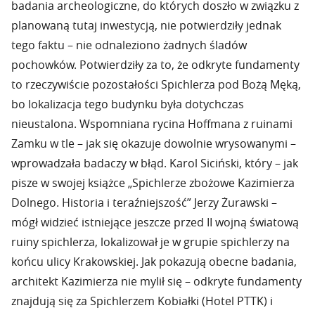
badania archeologiczne, do których doszło w związku z
planowaną tutaj inwestycją, nie potwierdziły jednak
tego faktu – nie odnaleziono żadnych śladów
pochowków. Potwierdziły za to, że odkryte fundamenty
to rzeczywiście pozostałości Spichlerza pod Bożą Męką,
bo lokalizacja tego budynku była dotychczas
nieustalona. Wspomniana rycina Hoffmana z ruinami
Zamku w tle – jak się okazuje dowolnie wrysowanymi –
wprowadzała badaczy w błąd. Karol Siciński, który – jak
pisze w swojej książce „Spichlerze zbożowe Kazimierza
Dolnego. Historia i teraźniejszość” Jerzy Żurawski –
mógł widzieć istniejące jeszcze przed II wojną światową
ruiny spichlerza, lokalizował je w grupie spichlerzy na
końcu ulicy Krakowskiej. Jak pokazują obecne badania,
architekt Kazimierza nie mylił się – odkryte fundamenty
znajdują się za Spichlerzem Kobiałki (Hotel PTTK) i