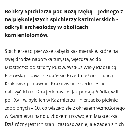
Relikty Spichlerza pod Bożą Męką – jednego z
najpiękniejszych spichlerzy kazimierskich -
odkryli archeolodzy w okolicach
kamieniołomów.
Spichlerze to pierwsze zabytki kazimierskie, które na
swej drodze napotyka turysta, wjeżdżając do
Miasteczka od strony Puław. Wzdłuż Wisły idąc ulicą
Puławską – dawne Gdańskie Przedmieście – i ulicą
Krakowską – dawniej Krakowskie Przedmieście –
naliczyć ich można jedenaście. Jak podają źródła, w II
pol. XVII w. było ich w Kazimierzu – nierzadko pięknie
zdobionych – 60, co wiązało się z okresem wzmożonego
w Kazimierzu handlu zbożem i rozwojem Miasteczka.
Dziś różny jest ich stan i zastosowanie, ale żaden z nich