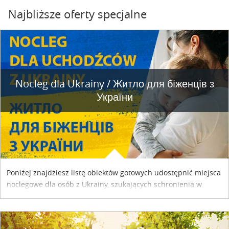
Najbliższe oferty specjalne
Nocleg dla Ukrainy / Житло для бiженцiв з
України
Poniżej znajdziesz listę obiektów gotowych udostępnić miejsca
noclegowe dla osób z Ukrainy, szukających schronienia w
naszym kraju. Skontaktuj się z właścicielem obiektu i uzgodnij
szczegóły....