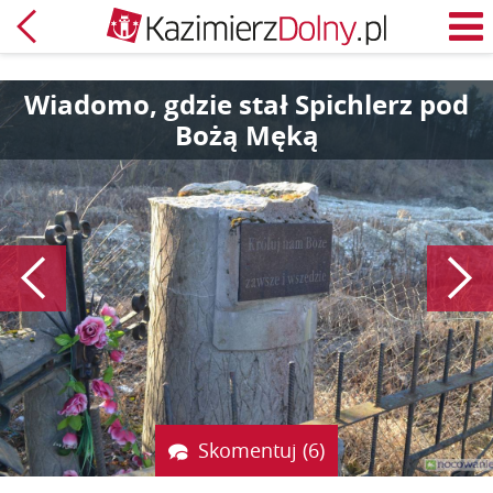
Powrót
M
Wiadomo, gdzie stał Spichlerz pod
Bożą Męką
Poprzedni
Skomentuj (6)