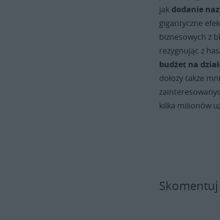
jak
dodanie na
gigantyczne efek
biznesowych z bl
rezygnując z ha
budżet na dzia
dołoży także mni
zainteresowanyc
kilka milionów u
Skomentuj