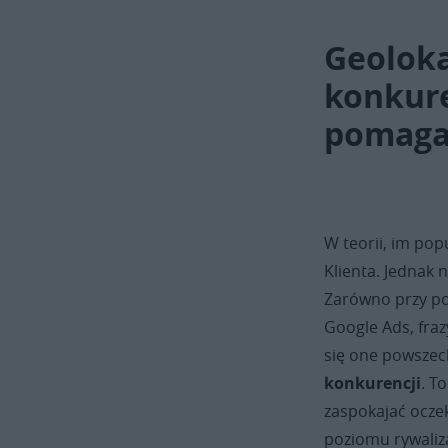
Geoloka
konkure
pomaga 
W teorii, im pop
Klienta. Jednak 
Zarówno przy poz
Google Ads, fra
się one powszec
konkurencji
. T
zaspokajać ocz
poziomu rywaliza