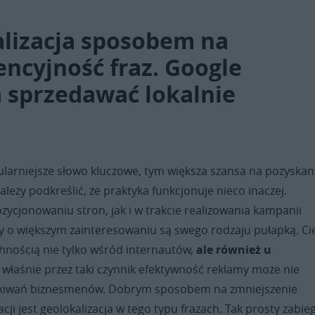
lizacja sposobem na
ncyjność fraz. Google
sprzedawać lokalnie
ularniejsze słowo kluczowe, tym większa szansa na pozyskan
należy podkreślić, że praktyka funkcjonuje nieco inaczej.
ycjonowaniu stron, jak i w trakcie realizowania kampanii
zy o większym zainteresowaniu są swego rodzaju pułapką. Ci
hnością nie tylko wśród internautów,
ale również u
o właśnie przez taki czynnik efektywność reklamy może nie
ekiwań biznesmenów. Dobrym sposobem na zmniejszenie
cji jest geolokalizacja w tego typu frazach. Tak prosty zabieg