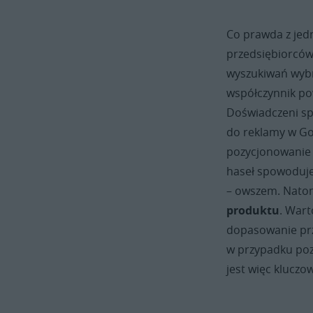
Co prawda z jedn
przedsiębiorców
wyszukiwań wybra
współczynnik po
Doświadczeni sp
do reklamy w Goo
pozycjonowanie 
haseł spowoduje
– owszem. Nato
produktu
. Wart
dopasowanie prz
w przypadku poz
jest więc klucz