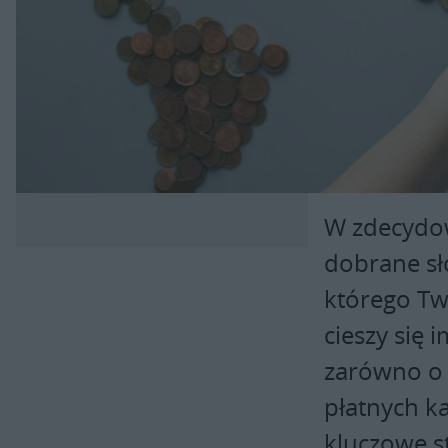
W zdecydow
dobrane sł
którego Tw
cieszy się
zarówno o 
płatnych k
kluczowe s