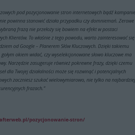
uczowych pod pozycjonowanie stron internetowych bądź kampani
 nie powinna stanowić działa przypadku czy domniemań. Zerowe
ybraną frazą nie przełoży się bowiem na efekt w postaci
ch Klientów. To właśnie z tego powodu, warto zainteresować się
iem od Google – Planerem Słów Kluczowych. Dzięki takiemu
gołym okiem widać, czy wyselekcjonowane słowo kluczowe ma
wy. Narzędzie zasugeruje również pokrewne frazy, dzięki czemu
seł dla Twojej działalności może się rozwinąć i potencjalnych
wych zaczniesz szukać wielowymiarowo, nie tylko na najbardzie
kurencyjnych frazach.”
/afterweb.pl/pozycjonowanie-stron/