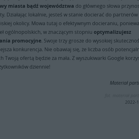
zwy miasta bądź województwa
do głównego słowa przynos
ty. Działając lokalnie, jesteś w stanie docierać do partnerów
iskiej okolicy. Mowa tutaj o efektywnym docieraniu, poniew
seł ogólnopolskich, w znaczącym stopniu
optymalizujesz
łania promocyjne
. Swoje trzy grosze do wysokiej skutecznoś
ejsza konkurencja. Nie obawiaj się, że liczba osób potencjal
h Twoją ofertą będzie za mała. Z wyszukiwarki Google korzy
żytkowników dziennie!
Materiał part
fot. materiał par
2022-1