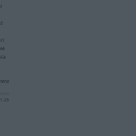
i
aż
ci
nie
sta
nera
tnera
1-29