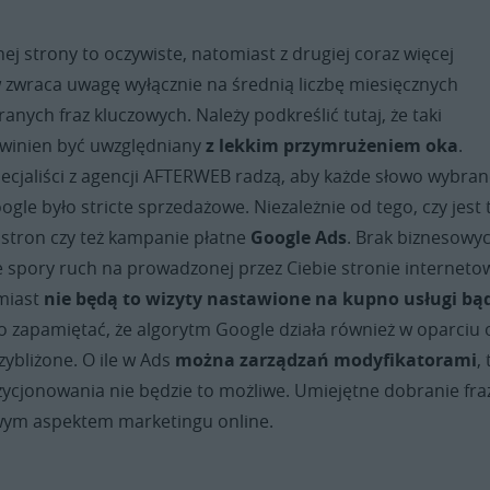
ej strony to oczywiste, natomiast z drugiej coraz więcej
 zwraca uwagę wyłącznie na średnią liczbę miesięcznych
nych fraz kluczowych. Należy podkreślić tutaj, że taki
winien być uwzględniany
z lekkim przymrużeniem oka
.
ecjaliści z agencji AFTERWEB radzą, aby każde słowo wybra
gle było stricte sprzedażowe. Niezależnie od tego, czy jest 
stron czy też kampanie płatne
Google Ads
. Brak biznesowy
 spory ruch na prowadzonej przez Ciebie stronie interneto
miast
nie będą to wizyty nastawione na kupno usługi bą
o zapamiętać, że algorytm Google działa również w oparciu 
ybliżone. O ile w Ads
można zarządzań modyfikatorami
,
ycjonowania nie będzie to możliwe. Umiejętne dobranie fra
owym aspektem marketingu online.