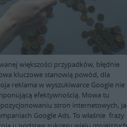
anej większości przypadków, błędnie
owa kluczowe stanowią powód, dla
oja reklama w wyszukiwarce Google nie
 imponującą efektywnością. Mowa tu
pozycjonowaniu stron internetowych, jak
ampaniach Google Ads. To właśnie frazy
toją u podstaw sukcesu wielu mniejszyc