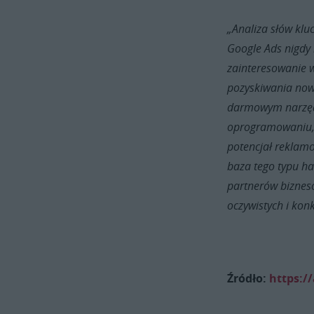
„Analiza słów kl
Google Ads nigdy
zainteresowanie w
pozyskiwania nowy
darmowym narzędz
oprogramowaniu, 
potencjał reklamo
baza tego typu ha
partnerów bizneso
oczywistych i kon
Źródło:
https:/