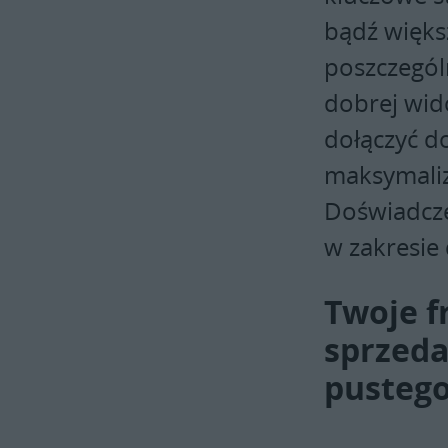
bądź więks
poszczegól
dobrej wid
dołączyć do
maksymalizo
Doświadcze
w zakresie
Twoje f
sprzeda
pustego