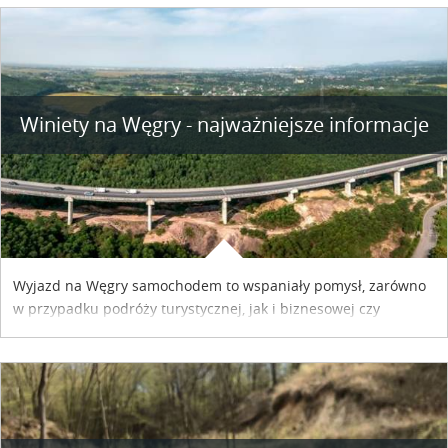
Winiety na Węgry - najważniejsze informacje
Wyjazd na Węgry samochodem to wspaniały pomysł, zarówno
w przypadku podróży turystycznej, jak i biznesowej czy
służbowej. Pamiętać tylko trzeba o wykupieniu winiety, co
można szybko i sprawnie zrobić online. Materiał powstał dzięki
współpracy reklamowej z Hungary Vignette.