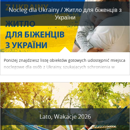
Nocleg dla Ukrainy / Житло для бiженцiв з
України
Poniżej znajdziesz listę obiektów gotowych udostępnić miejsca
noclegowe dla osób z Ukrainy, szukających schronienia w
naszym kraju. Skontaktuj się z właścicielem obiektu i uzgodnij
szczegóły....
Lato, Wakacje 2026