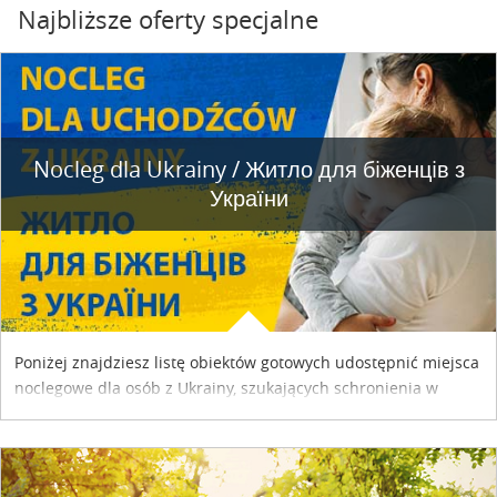
Najbliższe oferty specjalne
Nocleg dla Ukrainy / Житло для бiженцiв з
України
Poniżej znajdziesz listę obiektów gotowych udostępnić miejsca
noclegowe dla osób z Ukrainy, szukających schronienia w
naszym kraju. Skontaktuj się z właścicielem obiektu i uzgodnij
szczegóły....