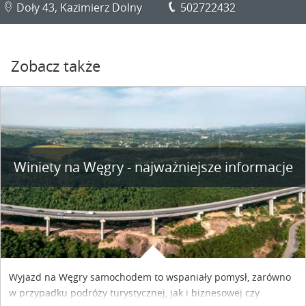
Doły 43, Kazimierz Dolny
502722432
Zobacz także
Winiety na Węgry - najważniejsze informacje
Wyjazd na Węgry samochodem to wspaniały pomysł, zarówno
w przypadku podróży turystycznej, jak i biznesowej czy