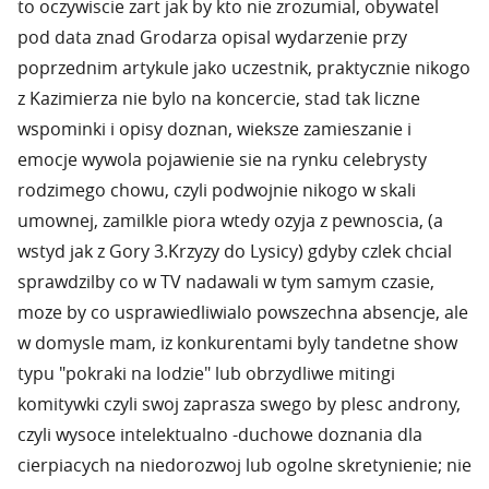
to oczywiscie zart jak by kto nie zrozumial, obywatel
pod data znad Grodarza opisal wydarzenie przy
poprzednim artykule jako uczestnik, praktycznie nikogo
z Kazimierza nie bylo na koncercie, stad tak liczne
wspominki i opisy doznan, wieksze zamieszanie i
emocje wywola pojawienie sie na rynku celebrysty
rodzimego chowu, czyli podwojnie nikogo w skali
umownej, zamilkle piora wtedy ozyja z pewnoscia, (a
wstyd jak z Gory 3.Krzyzy do Lysicy) gdyby czlek chcial
sprawdzilby co w TV nadawali w tym samym czasie,
moze by co usprawiedliwialo powszechna absencje, ale
w domysle mam, iz konkurentami byly tandetne show
typu "pokraki na lodzie" lub obrzydliwe mitingi
komitywki czyli swoj zaprasza swego by plesc androny,
czyli wysoce intelektualno -duchowe doznania dla
cierpiacych na niedorozwoj lub ogolne skretynienie; nie