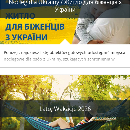
Nocleg dla Ukrainy / Житло для бiженцiв з
України
Poniżej znajdziesz listę obiektów gotowych udostępnić miejsca
noclegowe dla osób z Ukrainy, szukających schronienia w
naszym kraju. Skontaktuj się z właścicielem obiektu i uzgodnij
szczegóły....
Lato, Wakacje 2026