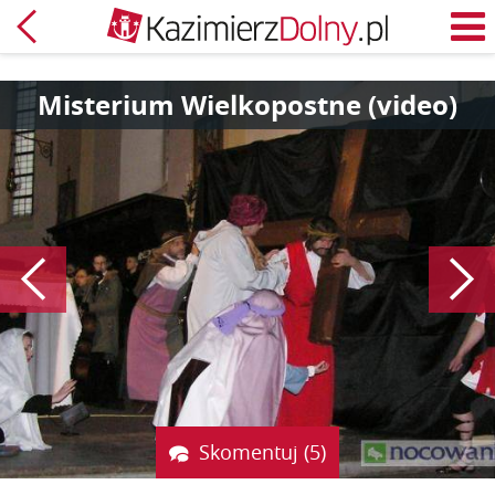
Powrót
M
Misterium Wielkopostne (video)
Poprzedni
Skomentuj (5)