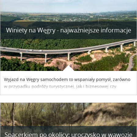
Winiety na Węgry - najważniejsze informacje
Wyjazd na Węgry samochodem to wspaniały pomysł, zarówno
w przypadku podróży turystycznej, jak i biznesowej czy
służbowej. Pamiętać tylko trzeba o wykupieniu winiety, co
można szybko i sprawnie zrobić online. Materiał powstał dzięki
współpracy reklamowej z Hungary Vignette.
Spacerkiem po okolicy: uroczysko w wąwozie