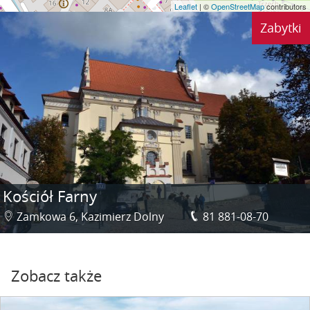
Leaflet
| ©
OpenStreetMap
contributors
Zabytki
Kościół Farny
Zamkowa 6, Kazimierz Dolny
81 881-08-70
Zobacz także