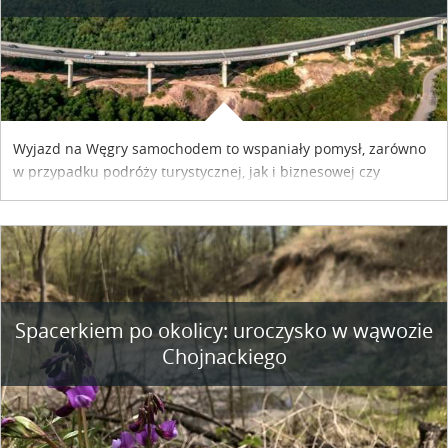
Wyjazd na Węgry samochodem to wspaniały pomysł, zarówno
w przypadku podróży turystycznej, jak i biznesowej czy
służbowej. Pamiętać tylko trzeba o wykupieniu winiety, co
można szybko i sprawnie zrobić online. Materiał powstał dzięki
współpracy reklamowej z Hungary Vignette.
Spacerkiem po okolicy: uroczysko w wąwozie
Chojnackiego