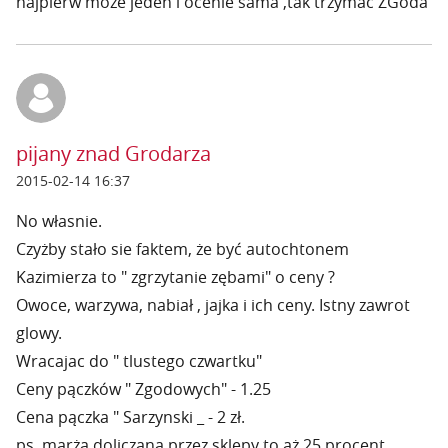
najpierw moze jeden i ocenie sama ,tak trzymac ZGoda
pijany znad Grodarza
2015-02-14 16:37
No własnie.
Czyżby stało sie faktem, że być autochtonem
Kazimierza to " zgrzytanie zębami" o ceny ?
Owoce, warzywa, nabiał , jajka i ich ceny. Istny zawrot
glowy.
Wracajac do " tlustego czwartku"
Ceny pączków " Zgodowych" - 1.25
Cena pączka " Sarzynski _ - 2 zł.
ps. marża doliczana przez sklepy to aż 25 procent.