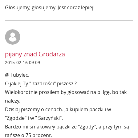
Głosujemy, głosujemy. Jest coraz lepiej!
pijany znad Grodarza
2015-02-16 09:09
@ Tubylec.
O jakiej Ty " zazdrości" piszesz ?
Wielokorotnie prosiłem by głosować na p. Igę, bo tak
należy.
Dzisiaj piszemy o cenach. Ja kupilem paczki i w
"Zgodzie" i w " Sarzyński".
Bardzo mi smakowały pączki ze "Zgody", a przy tym są
tańsze o 75 procent.