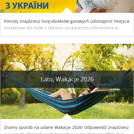
Poniżej znajdziesz listę obiektów gotowych udostępnić miejsca
noclegowe dla osób z Ukrainy, szukających schronienia w
naszym kraju. Skontaktuj się z właścicielem obiektu i uzgodnij
szczegóły....
Lato, Wakacje 2026
Znamy sposób na udane Wakacje 2026! Odpowiedź znajdziesz