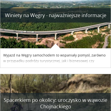
Winiety na Węgry - najważniejsze informacje
Wyjazd na Węgry samochodem to wspaniały pomysł, zarówno
w przypadku podróży turystycznej, jak i biznesowej czy
służbowej. Pamiętać tylko trzeba o wykupieniu winiety, co
można szybko i sprawnie zrobić online. Materiał powstał dzięki
współpracy reklamowej z Hungary Vignette.
Spacerkiem po okolicy: uroczysko w wąwozie
Chojnackiego