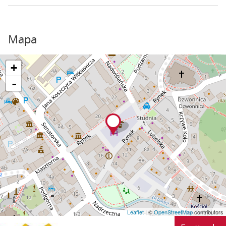
Mapa
+
-
Leaflet
| ©
OpenStreetMap
contributors