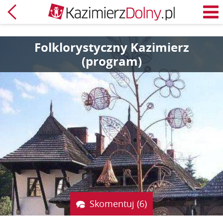
Powrót
M
Folklorystyczny Kazimierz
(program)
Skomentuj (6)