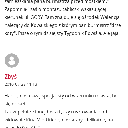
zamieszkania pana burmistrza przed mostkiem."
Zapomniał" zaś o montażu tabliczki wskazującej
kierunek ul. GÓRY. Tam znajduje się ośrodek Walencja
należący do Kowalskiego z którym pan burmistrz "drze
koty". Pisze o tym dzisiejszy Tygodnik Powiśla. Ale jaja.
Zbyś
2010-07-28 11:13
Haniu, nie urażaj specjalisty od wizerunku miasta, bo
się obrazi..
Tak zupełnie z innej beczki , czy rusztowania pod
widownię Kina Moskitiero, nie sa zbyt delikatne, na
wagę 550 osób ?