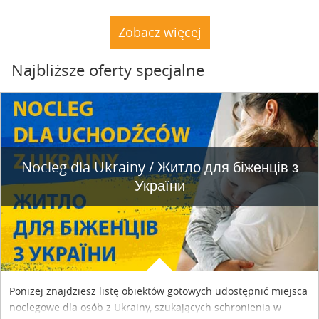
rybnym. Miały tu stać trzy nielegalnie postawione drewniane
dacze. Nie stoją. A natura powoli dochodzi do siebie.
Zobacz więcej
Najbliższe oferty specjalne
Nocleg dla Ukrainy / Житло для бiженцiв з
України
Poniżej znajdziesz listę obiektów gotowych udostępnić miejsca
noclegowe dla osób z Ukrainy, szukających schronienia w