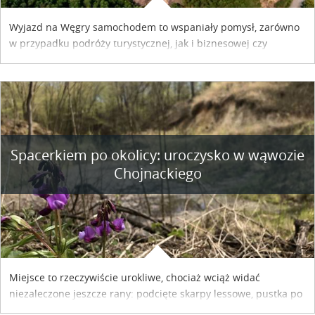
Wyjazd na Węgry samochodem to wspaniały pomysł, zarówno
w przypadku podróży turystycznej, jak i biznesowej czy
służbowej. Pamiętać tylko trzeba o wykupieniu winiety, co
można szybko i sprawnie zrobić online. Materiał powstał dzięki
współpracy reklamowej z Hungary Vignette.
Spacerkiem po okolicy: uroczysko w wąwozie
Chojnackiego
Miejsce to rzeczywiście urokliwe, chociaż wciąż widać
niezaleczone jeszcze rany: podcięte skarpy lessowe, pustka po
nielegalnie wyciętych drzewach, bajorko po dawnym stawie