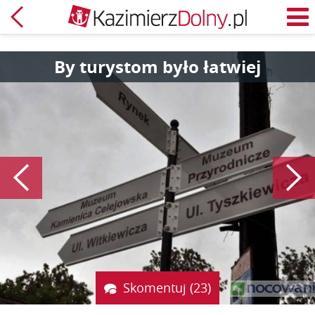
Powrót
M
By turystom było łatwiej
Poprzedni
Skomentuj (23)