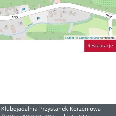
Leaflet
| ©
OpenStreetMap
contributors
Restauracje
Klubojadalnia Przystanek Korzeniowa