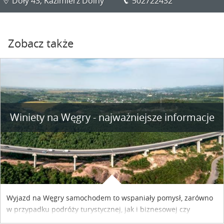
Doły 43, Kazimierz Dolny
502722432
Zobacz także
Winiety na Węgry - najważniejsze informacje
Wyjazd na Węgry samochodem to wspaniały pomysł, zarówno
w przypadku podróży turystycznej, jak i biznesowej czy
służbowej. Pamiętać tylko trzeba o wykupieniu winiety, co