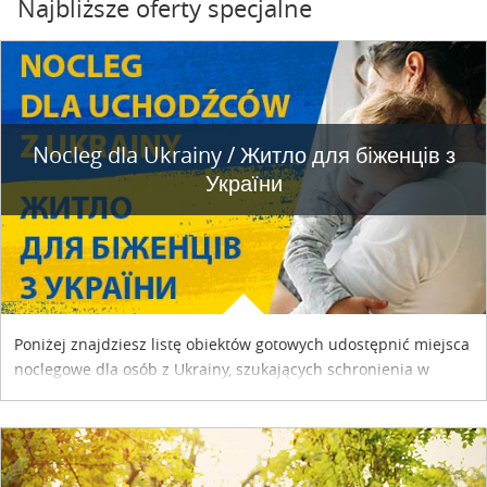
Najbliższe oferty specjalne
Nocleg dla Ukrainy / Житло для бiженцiв з
України
Poniżej znajdziesz listę obiektów gotowych udostępnić miejsca
noclegowe dla osób z Ukrainy, szukających schronienia w
naszym kraju. Skontaktuj się z właścicielem obiektu i uzgodnij
szczegóły....