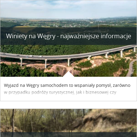
Winiety na Węgry - najważniejsze informacje
Wyjazd na Węgry samochodem to wspaniały pomysł, zarówno
w przypadku podróży turystycznej, jak i biznesowej czy
służbowej. Pamiętać tylko trzeba o wykupieniu winiety, co
można szybko i sprawnie zrobić online. Materiał powstał dzięki
współpracy reklamowej z Hungary Vignette.