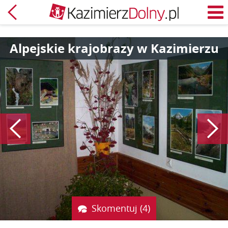
Powrót
M
Alpejskie krajobrazy w Kazimierzu
Poprzedni
Skomentuj (4)