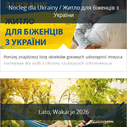
Nocleg dla Ukrainy / Житло для бiженцiв з
України
Poniżej znajdziesz listę obiektów gotowych udostępnić miejsca
noclegowe dla osób z Ukrainy, szukających schronienia w
naszym kraju. Skontaktuj się z właścicielem obiektu i uzgodnij
szczegóły....
Lato, Wakacje 2026