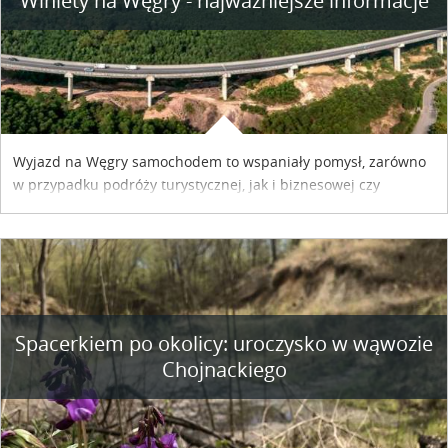
Winiety na Węgry - najważniejsze informacje
Wyjazd na Węgry samochodem to wspaniały pomysł, zarówno
w przypadku podróży turystycznej, jak i biznesowej czy
służbowej. Pamiętać tylko trzeba o wykupieniu winiety, co
można szybko i sprawnie zrobić online. Materiał powstał dzięki
współpracy reklamowej z Hungary Vignette.
Spacerkiem po okolicy: uroczysko w wąwozie
Chojnackiego