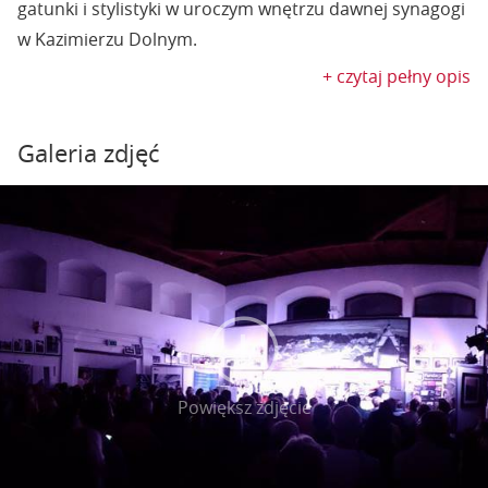
gatunki i stylistyki w uroczym wnętrzu dawnej synagogi
w Kazimierzu Dolnym.
+ czytaj pełny opis
Galeria zdjęć
Powiększ zdjęcie