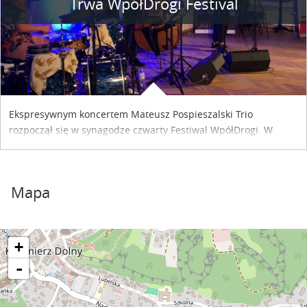
Trwa WpółDrogi Festival
Ekspresywnym koncertem Mateusz Pospieszalski Trio
rozpoczął się w synagodze czwarty Festiwal WpółDrogi. W
programie koncert pięknych skrzypaczek Ladies i
kazimierzanina Wojciecha Bochry.
Mapa
+
-