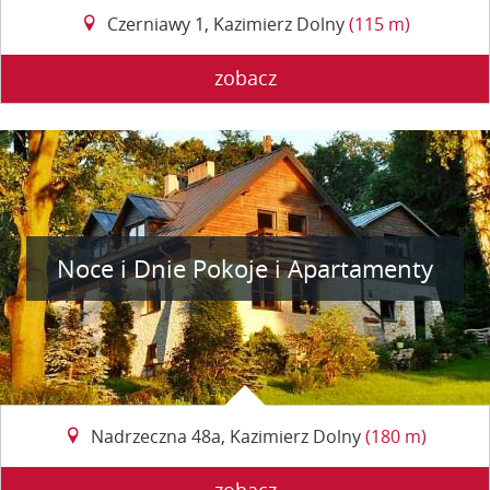
Czerniawy 1, Kazimierz Dolny
(115 m)
zobacz
Noce i Dnie Pokoje i Apartamenty
Nadrzeczna 48a, Kazimierz Dolny
(180 m)