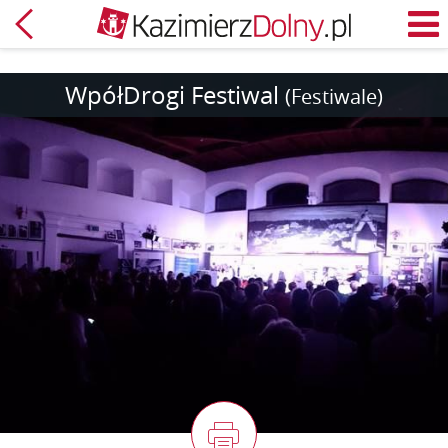
Powrót
M
WpółDrogi Festiwal
(Festiwale)