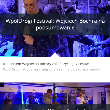
WpółDrogi Festival: Wojciech Bochra na
podsumowanie
Koncertem Wojciecha Bochry zakończył się IV Festiwal
WpółDrogi. Młody kontratenor z Kazimierza zaprezentował
pełny przekrój swojego dorobku artystycznego.