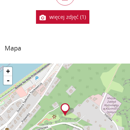
więcej zdjęć (1)
Mapa
+
-