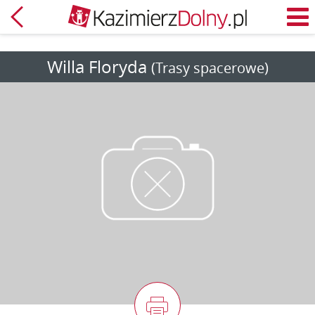
Powrót
M
Willa Floryda
(Trasy spacerowe)