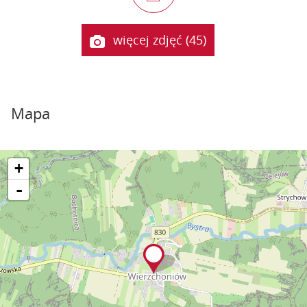
więcej zdjęć (45)
Mapa
+
-