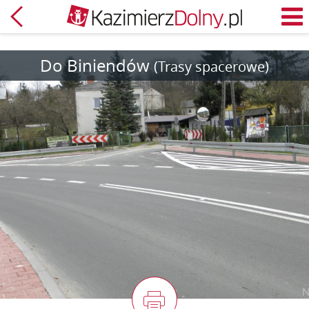
Powrót
M
Do Biniendów
(Trasy spacerowe)