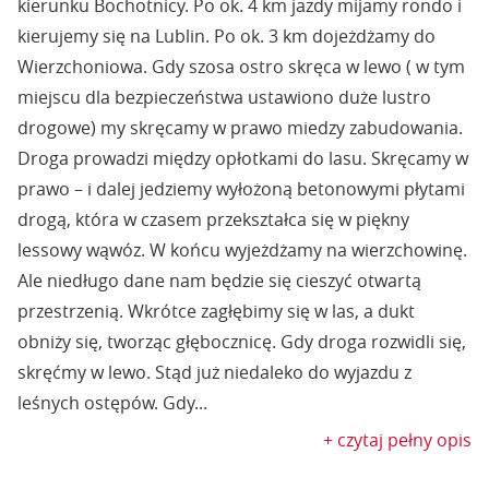
kierunku Bochotnicy. Po ok. 4 km jazdy mijamy rondo i
kierujemy się na Lublin. Po ok. 3 km dojeżdżamy do
Wierzchoniowa. Gdy szosa ostro skręca w lewo ( w tym
miejscu dla bezpieczeństwa ustawiono duże lustro
drogowe) my skręcamy w prawo miedzy zabudowania.
Droga prowadzi między opłotkami do lasu. Skręcamy w
prawo – i dalej jedziemy wyłożoną betonowymi płytami
drogą, która w czasem przekształca się w piękny
lessowy wąwóz. W końcu wyjeżdżamy na wierzchowinę.
Ale niedługo dane nam będzie się cieszyć otwartą
przestrzenią. Wkrótce zagłębimy się w las, a dukt
obniży się, tworząc głębocznicę. Gdy droga rozwidli się,
skręćmy w lewo. Stąd już niedaleko do wyjazdu z
leśnych ostępów. Gdy...
+ czytaj pełny opis