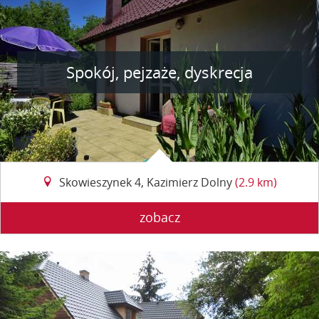
Spokój, pejzaże, dyskrecja
Skowieszynek 4, Kazimierz Dolny
(2.9 km)
zobacz