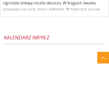
ogrodzie znikają resztki deszczu. W kręgach światła
pojawiają się tace, misy i półmiski. W talerzach paruje
grochówka i bigos z kuchni polowej. Prawdziwa uczta
pod namiotem! I Święto Sąsiada i Ulicy Doły za nami.
KALENDARZ IMPREZ