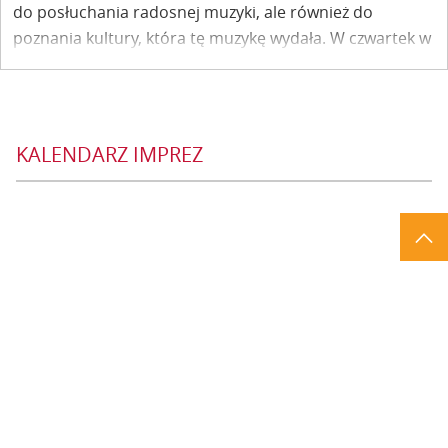
do posłuchania radosnej muzyki, ale również do
poznania kultury, która tę muzykę wydała. W czwartek w
restauracji Vincent festiwalowa publiczność poznała
zwyczaje chanukowe, także w świecie Singera.
KALENDARZ IMPREZ