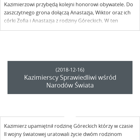
Kazimierzowi przybędą kolejni honorowi obywatele. Do
zaszczytnego grona dołączą Anastazja, Wiktor oraz ich
córki Zofia i Anastazja z rodziny Góreckich. W ten
sposób miasto docenia swoich Sprawiedliwych wśród
Narodów Świata.
(2018-12-16)
Kazimierscy Sprawiedliwi wśród
Narodów Świata
Kazimierz upamiętnił rodzinę Góreckich którzy w czasie
II wojny światowej uratowali życie dwóm rodzinom