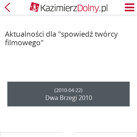
Powrót
M
Aktualności dla "spowiedź twórcy
filmowego"
(2010-04-22)
Dwa Brzegi 2010