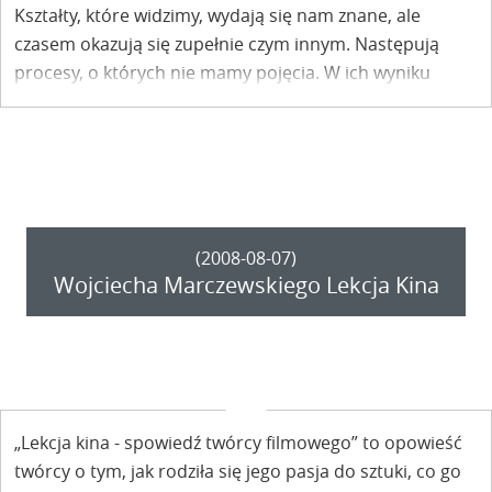
Kształty, które widzimy, wydają się nam znane, ale
czasem okazują się zupełnie czym innym. Następują
procesy, o których nie mamy pojęcia. W ich wyniku
postaje –
Inny Świat
. Pod tym hasłem już po raz
czwarty zapraszamy do Kazimierza Dolnego i Janowca
nad Wisłą.
Dni między 31 lipca i 8 sierpnia należą do
Festiwalu Filmu i Sztuki Dwa Brzegi!
(2008-08-07)
Wojciecha Marczewskiego Lekcja Kina
„Lekcja kina - spowiedź twórcy filmowego” to opowieść
twórcy o tym, jak rodziła się jego pasja do sztuki, co go