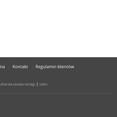
ama
Kontakt
Regulamin klientów
|
szklarska poręba noclegi
lublin