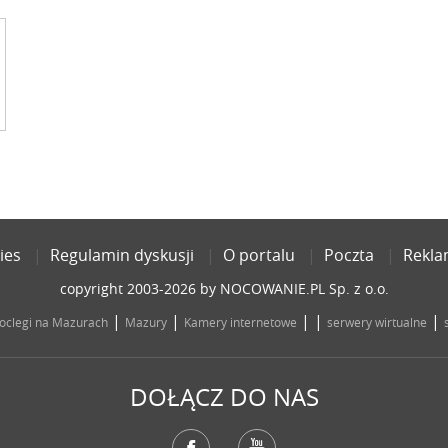
ies
Regulamin dyskusji
O portalu
Poczta
Rekl
copyright 2003-2026 by NOCOWANIE.PL Sp. z o.o.
|
|
| |
|
oclegi na Mazurach
Mazury
Kamery internetowe
serwery wirtualne
DOŁĄCZ DO NAS
Facebook
YouTube