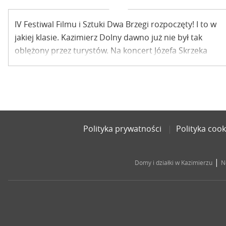
IV Festiwal Filmu i Sztuki Dwa Brzegi rozpoczęty! I to w
jakiej klasie. Kazimierz Dolny dawno już nie był tak
oblężony przez turystów. Na koncert Józefa Skrzeka
przybyły tłumy.
Polityka prywatności
Polityka cook
|
Domy i działki w Kazimierzu
N