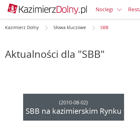
Rest
Noclegi
Kazimierz Dolny
Słowa kluczowe
SBB
Aktualności dla "SBB"
(2010-08-02)
SBB na kazimierskim Rynku