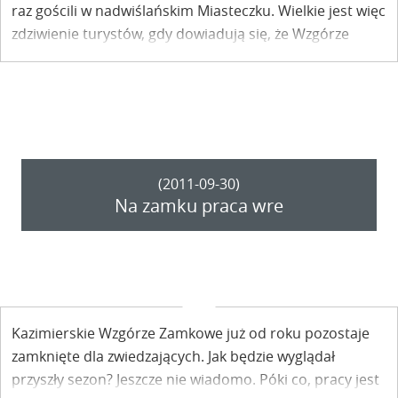
raz gościli w nadwiślańskim Miasteczku. Wielkie jest więc
zdziwienie turystów, gdy dowiadują się, że Wzgórze
Zamkowe jest obecnie niedostępne dla zwiedzających.
Jednak efekt prowadzonych na zamku prac ma być
zachwycający. Może więc warto poczekać…?
(2011-09-30)
Na zamku praca wre
Kazimierskie Wzgórze Zamkowe już od roku pozostaje
zamknięte dla zwiedzających. Jak będzie wyglądał
przyszły sezon? Jeszcze nie wiadomo. Póki co, pracy jest