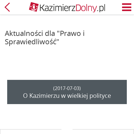
Powrót
M
Aktualności dla "Prawo i
Sprawiedliwość"
(2017-07-03)
O Kazimierzu w wielkiej polityce