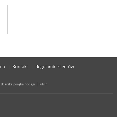
ama
Kontakt
Regulamin klientów
|
szklarska poręba noclegi
lublin