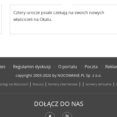
Cztery urocze psiaki czekają na swoich nowych
właścicieli na Okalu.
ies
Regulamin dyskusji
O portalu
Poczta
Rekl
copyright 2003-2026 by NOCOWANIE.PL Sp. z o.o.
|
|
| |
|
oclegi na Mazurach
Mazury
Kamery internetowe
serwery wirtualne
DOŁĄCZ DO NAS
Facebook
YouTube