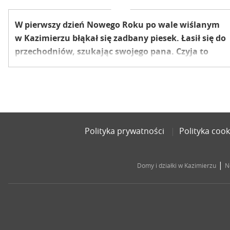
W pierwszy dzień Nowego Roku po wale wiślanym
w Kazimierzu błąkał się zadbany piesek. Łasił się do
przechodniów, szukając swojego pana. Czyja to
zguba?
Polityka prywatności
Polityka cook
|
Domy i działki w Kazimierzu
N