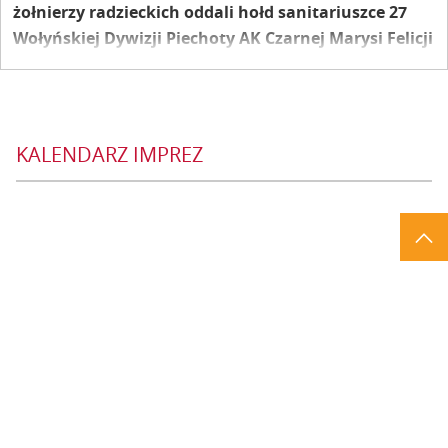
żołnierzy radzieckich oddali hołd sanitariuszce 27
Wołyńskiej Dywizji Piechoty AK Czarnej Marysi Felicji
Korzeniowskiej. To jej właśnie poświęcony został
ostatni rajd członków Stowarzyszenia Wołyński Rajd
Motocyklowy.
KALENDARZ IMPREZ