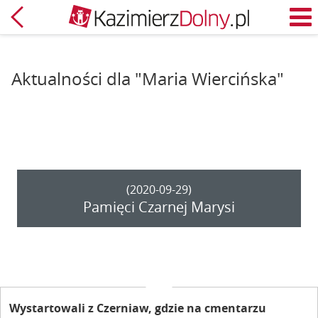
Powrót
M
Aktualności dla "Maria Wiercińska"
(2020-09-29)
Pamięci Czarnej Marysi
Wystartowali z Czerniaw, gdzie na cmentarzu