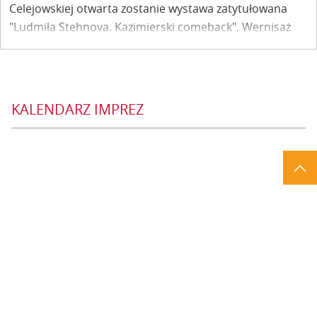
Celejowskiej otwarta zostanie wystawa zatytułowana
"Ludmiła Stehnova. Kazimierski comeback". Wernisaż
odbędzie się w najbliższą sobotę, 4 czerwca.
KALENDARZ IMPREZ