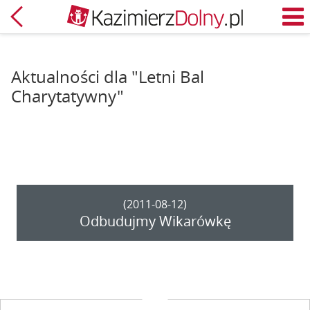
Powrót
M
Aktualności dla "Letni Bal
Charytatywny"
(2011-08-12)
Odbudujmy Wikarówkę