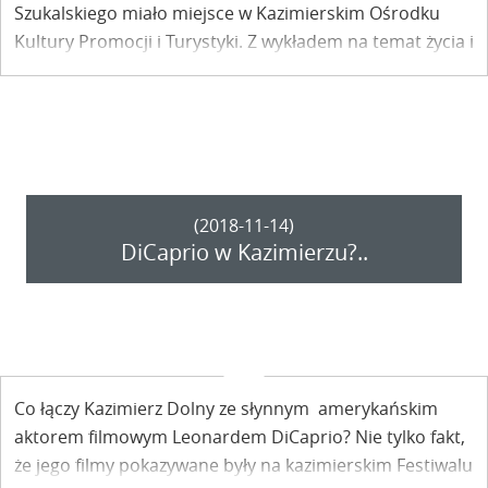
Szukalskiego miało miejsce w Kazimierskim Ośrodku
Kultury Promocji i Turystyki. Z wykładem na temat życia i
twórczości Stacha z Warty wystąpił Tadeusz Strzępek z
Fundacji Zielony Kazimierz.
(2018-11-14)
DiCaprio w Kazimierzu?..
Co łączy Kazimierz Dolny ze słynnym amerykańskim
aktorem filmowym Leonardem DiCaprio? Nie tylko fakt,
że jego filmy pokazywane były na kazimierskim Festiwalu