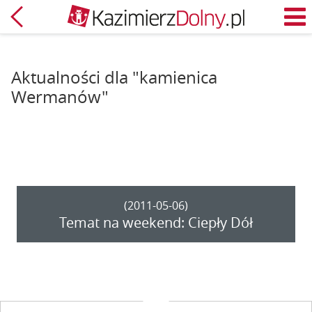
Powrót
M
Aktualności dla "kamienica
Wermanów"
(2011-05-06)
Temat na weekend: Ciepły Dół