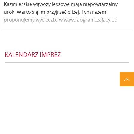
Kazimierskie wąwozy lessowe mają niepowtarzalny
urok. Warto się im przyjrzeć bliżej. Tym razem
proponujemy wycieczkę w wąwóz ograniczający od
zachodu Wietrzną Górę, na której rośnie następca
słynnego Dębu Króla Kazimierza – świadka królewskich
sądów i spotkań z ukochaną Esterką…Przemierzmy Dół
zwany Ciepłym.
KALENDARZ IMPREZ