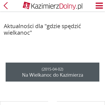
Powrót
M
Aktualności dla "gdzie spędzić
wielkanoc"
(2015-04-02)
Na Wielkanoc do Kazimierza