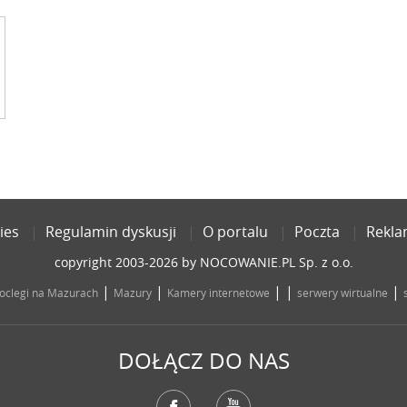
ies
Regulamin dyskusji
O portalu
Poczta
Rekl
copyright 2003-2026 by NOCOWANIE.PL Sp. z o.o.
|
|
| |
|
oclegi na Mazurach
Mazury
Kamery internetowe
serwery wirtualne
DOŁĄCZ DO NAS
Facebook
YouTube