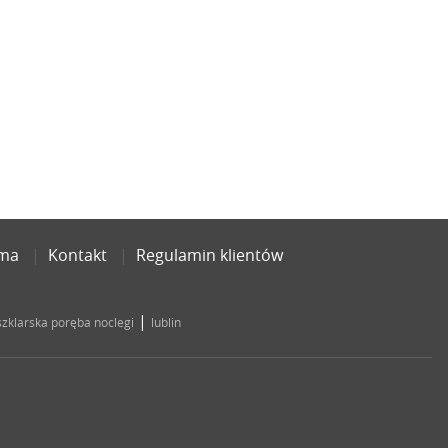
ama
Kontakt
Regulamin klientów
|
szklarska poręba noclegi
lublin