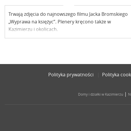
Trwają zdjęcia do najnowszego filmu Jacka Bromskiego
„Wyprawa na księżyc”. Plenery kręcono także w
Kazimierzu i okolicach.
Polityka prywatności
Polityka cook
|
Domy i działki w Kazimierzu
N