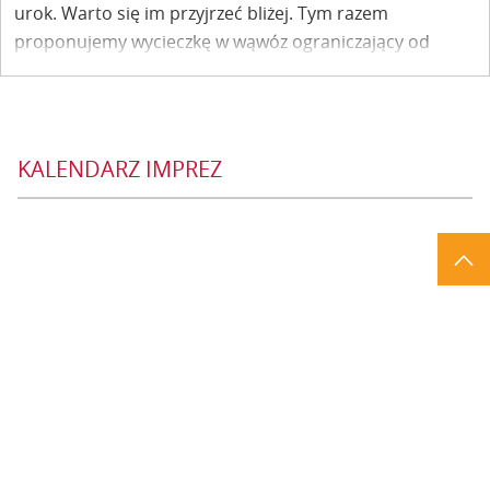
urok. Warto się im przyjrzeć bliżej. Tym razem
proponujemy wycieczkę w wąwóz ograniczający od
zachodu Wietrzną Górę, na której rośnie następca
słynnego Dębu Króla Kazimierza – świadka królewskich
sądów i spotkań z ukochaną Esterką…Przemierzmy Dół
zwany Ciepłym.
KALENDARZ IMPREZ