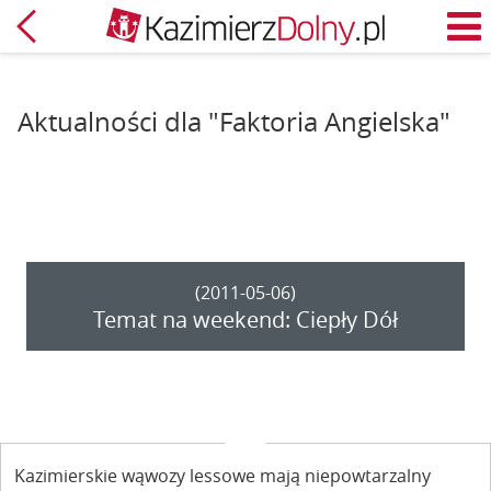
Powrót
M
Aktualności dla "Faktoria Angielska"
(2011-05-06)
Temat na weekend: Ciepły Dół
Kazimierskie wąwozy lessowe mają niepowtarzalny