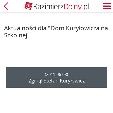
Powrót
M
Aktualności dla "Dom Kuryłowicza na
Szkolnej"
(2011-06-08)
Zginął Stefan Kuryłowicz