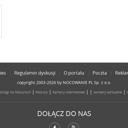
ies
Regulamin dyskusji
O portalu
Poczta
Rekl
copyright 2003-2026 by NOCOWANIE.PL Sp. z o.o.
|
|
| |
|
oclegi na Mazurach
Mazury
Kamery internetowe
serwery wirtualne
DOŁĄCZ DO NAS
Facebook
YouTube