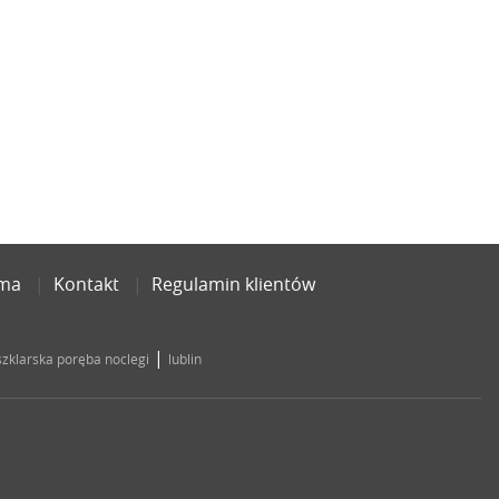
ama
Kontakt
Regulamin klientów
|
szklarska poręba noclegi
lublin