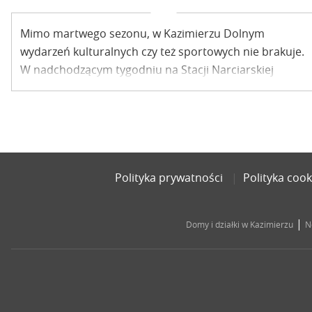
Mimo martwego sezonu, w Kazimierzu Dolnym
wydarzeń kulturalnych czy też sportowych nie brakuje.
W nadchodzącym tygodniu na Stacji Narciarskiej
Kazimierz odbędą się zawody narciarskie i
snowboardowe organizowane przez Akademicki
Związek Sportowy w Lublinie.
Polityka prywatności
Polityka cook
|
Domy i działki w Kazimierzu
N