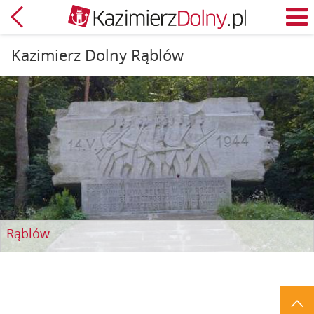
Powrót
M
Kazimierz Dolny Rąblów
Rąblów