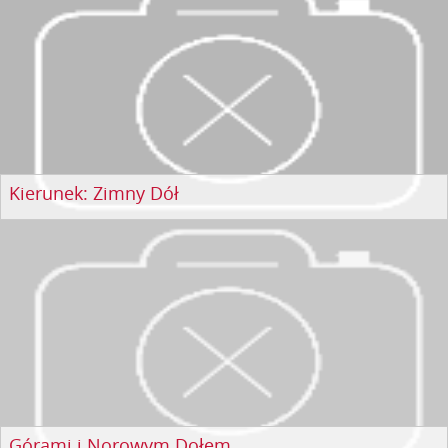
Kierunek: Zimny Dół
Górami i Norowym Dołem