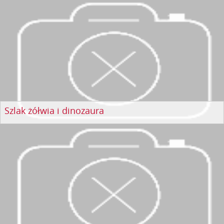
Szlak żółwia i dinozaura