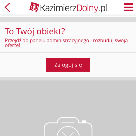
Powrót
M
To Twój obiekt?
Przejdź do panelu administracyjnego i rozbuduj swoją
ofertę!
Zaloguj się